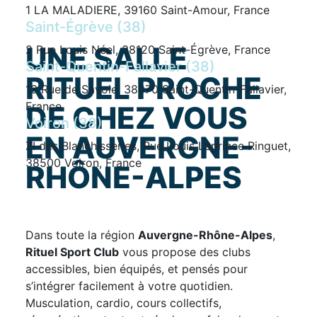
1 LA MALADIERE, 39160 Saint-Amour, France
Saint-Égrève (38)
UNE SALLE
2 Rue Louis Néel, 38120 Saint-Égrève, France
Saint-Quentin-Fallavier (38)
RITUEL PROCHE
13 Rue de Savoie, 38070 Saint-Quentin-Fallavier,
France
DE CHEZ VOUS
Voiron (38)
EN AUVERGNE-
ZI des Blanchisseries, Rue Louis Leprince Ringuet,
38500 Voiron, France
RHÔNE-ALPES
Dans toute la région
Auvergne-Rhône-Alpes
,
Rituel Sport Club
vous propose des clubs
accessibles, bien équipés, et pensés pour
s’intégrer facilement à votre quotidien.
Musculation, cardio, cours collectifs,