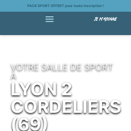
PACK SPORT OFFERT pour toute inscription !
JE M'ABONNE
Accueil >
Nos clubs >
Salle de sport à Lyon 2 Cordeliers (69)
VOTRE SALLE DE SPORT
À
LYON 2
CORDELIERS
(69)