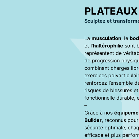
PLATEAUX
Sculptez et transform
La
musculation
, le
bod
et l’
haltérophilie
sont b
représentent de véritab
de progression physiqu
combinant charges libr
exercices polyarticulai
renforcez l’ensemble de
risques de blessures e
fonctionnelle durable, e
–
Grâce à nos
équipemen
Builder
, reconnus pour
sécurité optimale, cha
efficace et plus perfo