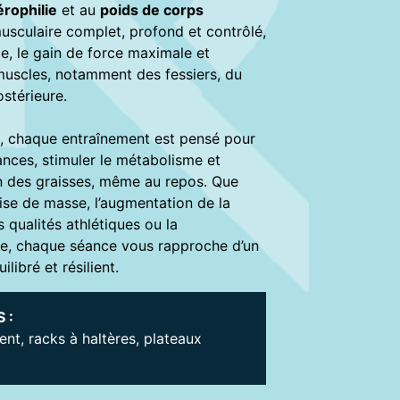
érophilie
et au
poids de corps
usculaire complet, profond et contrôlé,
ie, le gain de force maximale et
 muscles, notamment des fessiers, du
ostérieure.
, chaque entraînement est pensé pour
nces, stimuler le métabolisme et
n des graisses, même au repos. Que
prise de masse, l’augmentation de la
s qualités athlétiques ou la
ue, chaque séance vous rapproche d’un
libré et résilient.
 :
nt, racks à haltères, plateaux