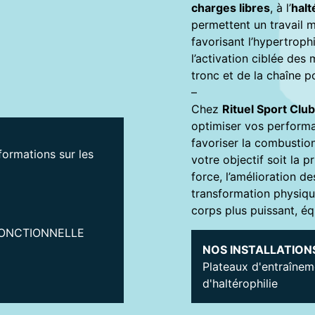
charges libres
, à l’
halt
permettent un travail m
favorisant l’hypertroph
l’activation ciblée des
tronc et de la chaîne p
–
Chez
Rituel Sport Club
optimiser vos performa
favoriser la combustio
formations sur les
votre objectif soit la 
force, l’amélioration de
transformation physiq
corps plus puissant, équi
ONCTIONNELLE
NOS INSTALLATIONS
Plateaux d'entraîneme
d'haltérophilie